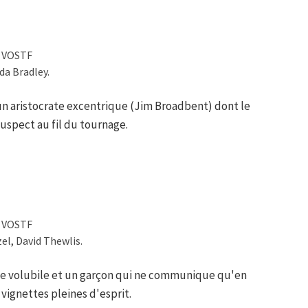
/ VOSTF
da Bradley.
un aristocrate excentrique (Jim Broadbent) dont le
suspect au fil du tournage.
/ VOSTF
el, David Thewlis.
use volubile et un garçon qui ne communique qu'en
 vignettes pleines d'esprit.