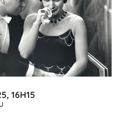
5, 16H15
U