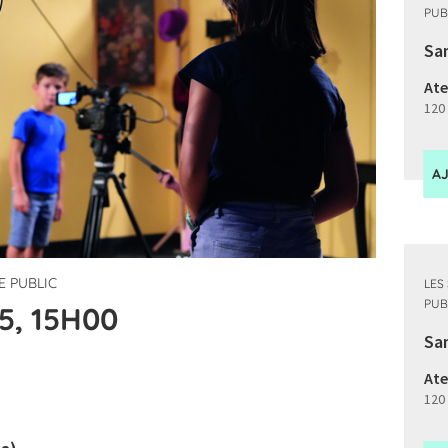
PUB
Sa
Ate
120
A
E PUBLIC
LES
PUB
5, 15H00
Sam
Ate
120