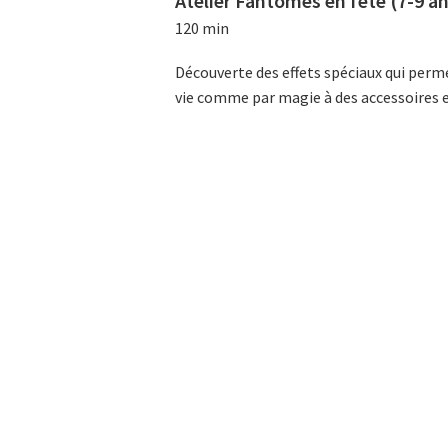
Atelier Fantômes en fête (7-9 an
120 min
Découverte des effets spéciaux qui perm
vie comme par magie à des accessoires e