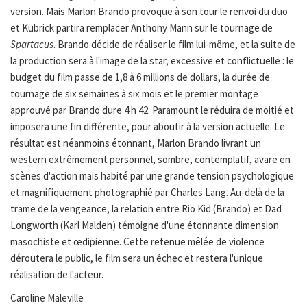
version. Mais Marlon Brando provoque à son tour le renvoi du duo
et Kubrick partira remplacer Anthony Mann sur le tournage de
Spartacus
. Brando décide de réaliser le film lui-même, et la suite de
la production sera à l'image de la star, excessive et conflictuelle : le
budget du film passe de 1,8 à 6 millions de dollars, la durée de
tournage de six semaines à six mois et le premier montage
approuvé par Brando dure 4 h 42. Paramount le réduira de moitié et
imposera une fin différente, pour aboutir à la version actuelle. Le
résultat est néanmoins étonnant, Marlon Brando livrant un
western extrêmement personnel, sombre, contemplatif, avare en
scènes d'action mais habité par une grande tension psychologique
et magnifiquement photographié par Charles Lang. Au-delà de la
trame de la vengeance, la relation entre Rio Kid (Brando) et Dad
Longworth (Karl Malden) témoigne d'une étonnante dimension
masochiste et œdipienne. Cette retenue mêlée de violence
déroutera le public, le film sera un échec et restera l'unique
réalisation de l'acteur.
Caroline Maleville