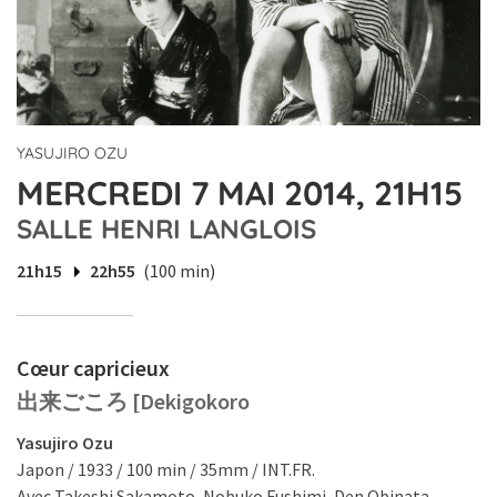
YASUJIRO OZU
MERCREDI 7 MAI 2014, 21H15
SALLE HENRI LANGLOIS
21h15
22h55
(100 min)
Cœur capricieux
出来ごころ [Dekigokoro
Yasujiro Ozu
Japon / 1933 / 100 min / 35mm / INT.FR.
Avec Takeshi Sakamoto, Nobuko Fushimi, Den Obinata.