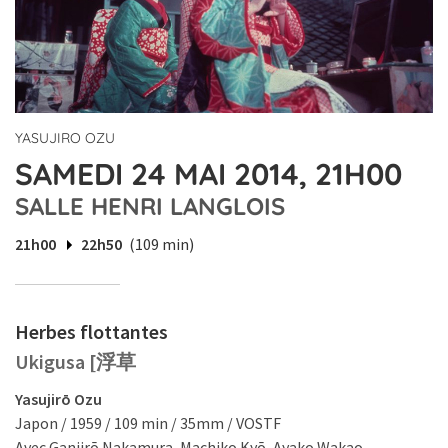
YASUJIRO OZU
SAMEDI 24 MAI 2014, 21H00
SALLE HENRI LANGLOIS
21h00
22h50
(109 min)
Herbes flottantes
Ukigusa [浮草
Yasujirō Ozu
Japon / 1959 / 109 min / 35mm / VOSTF
Avec Ganjirō Nakamura, Machiko Kyō, Ayako Wakao.