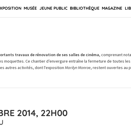
XPOSITION
MUSÉE
JEUNE PUBLIC
BIBLIOTHÈQUE
MAGAZINE
LI
rtants travaux de rénovation de ses salles de cinéma,
comprenant not
es moquettes. Ce chantier d’envergure entraîne la fermeture de toutes les 
Les autres activités, dont l'exposition
Marilyn Monroe
, restent ouvertes au pu
RE 2014, 22H00
U