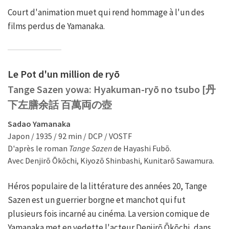
Court d'animation muet qui rend hommage à l'un des
films perdus de Yamanaka.
Le Pot d'un million de ryō
Tange Sazen yowa: Hyakuman-ryō no tsubo [丹
下左膳余話 百萬両の壺
Sadao Yamanaka
Japon / 1935 / 92 min / DCP / VOSTF
D'après le roman
Tange Sazen
de Hayashi Fubō.
Avec Denjirō Ōkōchi, Kiyozō Shinbashi, Kunitarō Sawamura.
Héros populaire de la littérature des années 20, Tange
Sazen est un guerrier borgne et manchot qui fut
plusieurs fois incarné au cinéma. La version comique de
Yamanaka met en vedette l'acteur Denjirō Ōkōchi, dans