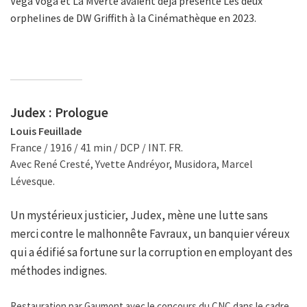
Vega Voga et La Mverte avaient déjà présenté Les deux
orphelines de DW Griffith à la Cinémathèque en 2023.
Judex : Prologue
Louis Feuillade
France / 1916 / 41 min / DCP / INT. FR.
Avec René Cresté, Yvette Andréyor, Musidora, Marcel
Lévesque.
Un mystérieux justicier, Judex, mène une lutte sans
merci contre le malhonnête Favraux, un banquier véreux
qui a édifié sa fortune sur la corruption en employant des
méthodes indignes.
Restauration par Gaumont avec le concours du CNC dans le cadre