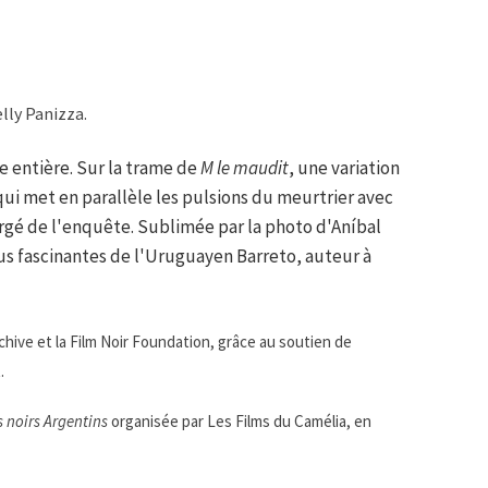
lly Panizza.
le entière. Sur la trame de
M le maudit
, une variation
qui met en parallèle les pulsions du meurtrier avec
argé de l'enquête. Sublimée par la photo d'Aníbal
us fascinantes de l'Uruguayen Barreto, auteur à
chive et la Film Noir Foundation, grâce au soutien de
.
s noirs Argentins
organisée par Les Films du Camélia, en