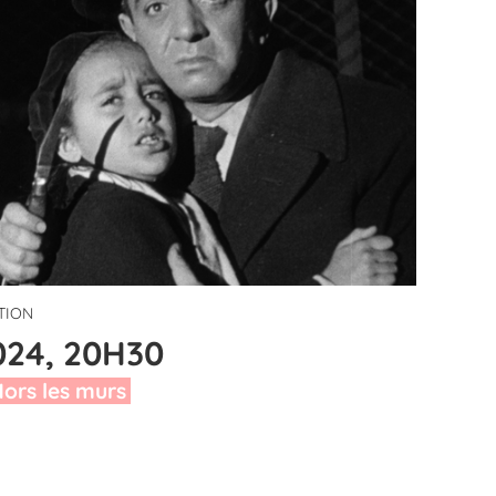
ITION
024, 20H30
ors les murs