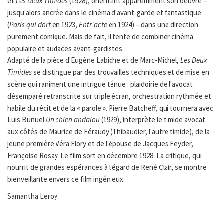
et
Les Deux Timides
(1928), orientent apparemment son oeuvre –
jusqu'alors ancrée dans le cinéma d'avant-garde et fantastique
(
Paris qui dort
en 1923,
Entr'acte
en 1924) – dans une direction
purement comique. Mais de fait, il tente de combiner cinéma
populaire et audaces avant-gardistes.
Adapté de la pièce d'Eugène Labiche et de Marc-Michel,
Les Deux
Timides
se distingue par des trouvailles techniques et de mise en
scène qui raniment une intrigue ténue : plaidoirie de l'avocat
désemparé retranscrite sur triple écran, orchestration rythmée et
habile du récit et de la « parole ». Pierre Batcheff, qui tournera avec
Luis Buñuel
Un chien andalou
(1929), interprète le timide avocat
aux côtés de Maurice de Féraudy (Thibaudier, l'autre timide), de la
jeune première Véra Flory et de l'épouse de Jacques Feyder,
Françoise Rosay. Le film sort en décembre 1928. La critique, qui
nourrit de grandes espérances à l'égard de René Clair, se montre
bienveillante envers ce film ingénieux.
Samantha Leroy