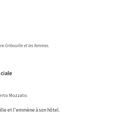
tre
Gribouille et les femmes
.
ciale
berto Mozzato.
le et l'emmène à son hôtel.