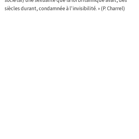
sociétal) une sexualité que la loi britannique avait, des
siècles durant, condamnée à l'invisibilité. » (P. Charrel)