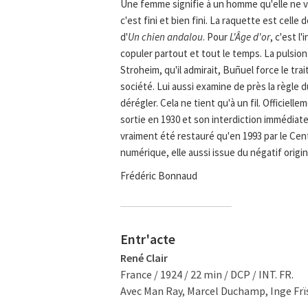
Une femme signifie à un homme qu'elle ne veu
c'est fini et bien fini. La raquette est cell
d'
Un chien andalou
. Pour
L'Âge d'or
, c'est l
copuler partout et tout le temps. La pulsion
Stroheim, qu'il admirait, Buñuel force le t
société. Lui aussi examine de près la règle 
dérégler. Cela ne tient qu'à un fil. Officiel
sortie en 1930 et son interdiction immédiate, 
vraiment été restauré qu'en 1993 par le Cen
numérique, elle aussi issue du négatif origin
Frédéric Bonnaud
Entr'acte
René Clair
France / 1924 / 22 min / DCP / INT. FR.
Avec Man Ray, Marcel Duchamp, Inge Frïs