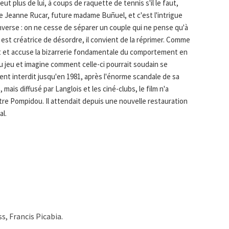
t plus de lui, à coups de raquette de tennis s'il le faut,
e de Jeanne Rucar, future madame Buñuel, et c'est l'intrigue
'inverse : on ne cesse de séparer un couple qui ne pense qu'à
 est créatrice de désordre, il convient de la réprimer. Comme
rait et accuse la bizarrerie fondamentale du comportement en
du jeu et imagine comment celle-ci pourrait soudain se
lement interdit jusqu'en 1981, après l'énorme scandale de sa
mais diffusé par Langlois et les ciné-clubs, le film n'a
tre Pompidou. Il attendait depuis une nouvelle restauration
al.
s, Francis Picabia.