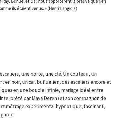
 Ray, Buñuel et Dalí nous apportèrent la preuve que rien
 comme ils étaient venus. » (Henri Langlois)
escaliers, une porte, une clé. Un couteau, un
t en noir, un œil buñuelien, des escaliers encore et
iques en une boucle infinie, mariage idéal entre
t interprété par Maya Deren (et son compagnon de
rt métrage expérimental hypnotique, fascinant,
-garde.