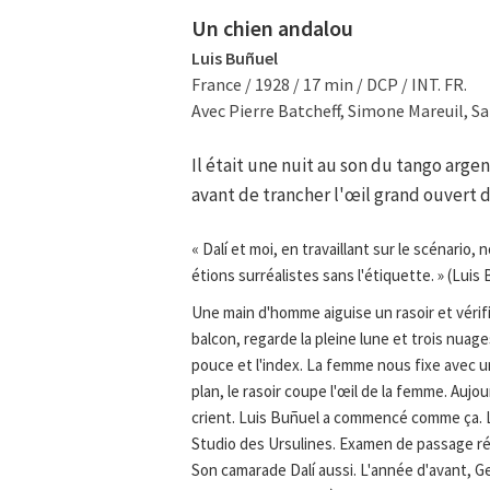
Un chien andalou
Luis Buñuel
France / 1928 / 17 min / DCP / INT. FR.
Avec Pierre Batcheff, Simone Mareuil, Sa
Il était une nuit au son du tango arge
avant de trancher l'œil grand ouvert d
« Dalí et moi, en travaillant sur le scénario
étions surréalistes sans l'étiquette. » (Luis
Une main d'homme aiguise un rasoir et vérif
balcon, regarde la pleine lune et trois nuage
pouce et l'index. La femme nous fixe avec u
plan, le rasoir coupe l'œil de la femme. Auj
crient. Luis Buñuel a commencé comme ça. L
Studio des Ursulines. Examen de passage réu
Son camarade Dalí aussi. L'année d'avant, G