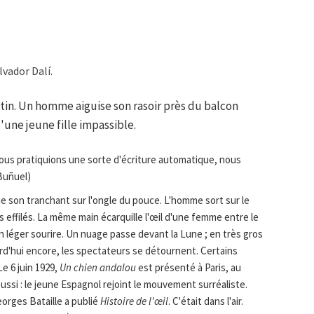
lvador Dalí.
ntin. Un homme aiguise son rasoir près du balcon
'une jeune fille impassible.
, nous pratiquions une sorte d'écriture automatique, nous
 Buñuel)
ie son tranchant sur l'ongle du pouce. L'homme sort sur le
s effilés. La même main écarquille l'œil d'une femme entre le
n léger sourire. Un nuage passe devant la Lune ; en très gros
ourd'hui encore, les spectateurs se détournent. Certains
e 6 juin 1929,
Un chien andalou
est présenté à Paris, au
ssi : le jeune Espagnol rejoint le mouvement surréaliste.
eorges Bataille a publié
Histoire de l'œil
. C'était dans l'air.