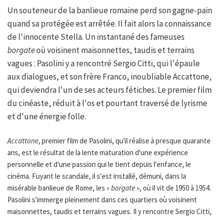
Un souteneur de la banlieue romaine perd son gagne-pain
quand sa protégée est arrêtée. Il fait alors la connaissance
de l'innocente Stella. Un instantané des fameuses
borgate
où voisinent maisonnettes, taudis et terrains
vagues : Pasolini y a rencontré Sergio Citti, qui l'épaule
aux dialogues, et son frère Franco, inoubliable Accattone,
qui deviendra l'un de ses acteurs fétiches. Le premier film
du cinéaste, réduit à l'os et pourtant traversé de lyrisme
et d'une énergie folle.
Accattone
, premier film de Pasolini, qu'il réalise à presque quarante
ans, est le résultat de la lente maturation d'une expérience
personnelle et d'une passion qui le tient depuis l'enfance, le
cinéma. Fuyant le scandale, il s'est installé, démuni, dans la
misérable banlieue de Rome, les
« borgate »
, où il vit de 1950 à 1954.
Pasolini s'immerge pleinement dans ces quartiers où voisinent
maisonnettes, taudis et terrains vagues. Il y rencontre Sergio Citti,