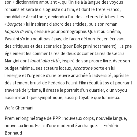
son « dictionnaire ambulant », qui l'initie à la langue des voyous
romains et sera le dialoguiste du film, et dont le frère Franco,
inoubliable Accattone, deviendra l'un des acteurs fétiches. Les
« borgate »
lui inspirent d'abord des articles, puis son roman
Ragazzi di vita
, censuré pour pornographie. Quant au cinéma,
Pasolini s'y introduit pas à pas, de façon détournée, en écrivant
des critiques et des scénarios (pour Bolognini notamment). Il signe
également les commentaires de deux documentaires de Cecilia
Mangini dont
Ignoti alla città
, inspiré de son propre livre. Avec son
budget minimal, ses acteurs locaux,
Accattone
porte en lui
l'énergie et l'urgence d'une œuvre arrachée à l'adversité, après le
désistement brutal de Federico Fellini. Film réduit à l'os et pourtant
traversé de lyrisme, il dresse le portrait d'un quartier, d'un voyou
aussi irritant que sympathique, aussi pitoyable que lumineux.
Wafa Ghermani
Premier long métrage de PPP : nouveaux corps, nouvelle langue,
nouveaux lieux. Essai d'une modernité archaïque. — Frédéric
Bonnaud