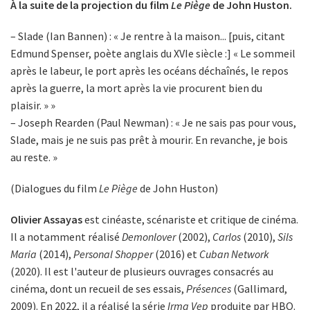
À la suite de la projection du film
Le Piège
de John Huston.
– Slade (Ian Bannen) : « Je rentre à la maison... [puis, citant
Edmund Spenser, poète anglais du XVIe siècle :] « Le sommeil
après le labeur, le port après les océans déchaînés, le repos
après la guerre, la mort après la vie procurent bien du
plaisir. » »
– Joseph Rearden (Paul Newman) : « Je ne sais pas pour vous,
Slade, mais je ne suis pas prêt à mourir. En revanche, je bois
au reste. »
(Dialogues du film
Le Piège
de John Huston)
Olivier Assayas
est cinéaste, scénariste et critique de cinéma.
Il a notamment réalisé
Demonlover
(2002),
Carlos
(2010),
Sils
Maria
(2014),
Personal Shopper
(2016) et
Cuban Network
(2020). Il est l'auteur de plusieurs ouvrages consacrés au
cinéma, dont un recueil de ses essais,
Présences
(Gallimard,
2009). En 2022, il a réalisé la série
Irma Vep
produite par HBO.