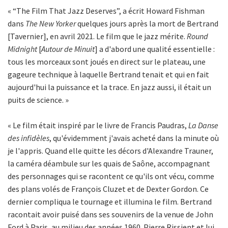
« “The Film That Jazz Deserves”, a écrit Howard Fishman
dans
The New Yorker
quelques jours après la mort de Bertrand
[Tavernier], en avril 2021. Le film que le jazz mérite.
Round
Midnight
[
Autour de Minuit
] a d'abord une qualité essentielle :
tous les morceaux sont joués en direct sur le plateau, une
gageure technique à laquelle Bertrand tenait et qui en fait
aujourd'hui la puissance et la trace. En jazz aussi, il était un
puits de science. »
« Le film était inspiré par le livre de Francis Paudras,
La Danse
des infidèles
, qu'évidemment j'avais acheté dans la minute où
je l'appris. Quand elle quitte les décors d'Alexandre Trauner,
la caméra déambule sur les quais de Saône, accompagnant
des personnages qui se racontent ce qu'ils ont vécu, comme
des plans volés de François Cluzet et de Dexter Gordon. Ce
dernier compliqua le tournage et illumina le film. Bertrand
racontait avoir puisé dans ses souvenirs de la venue de John
Ford à Paris, au milieu des années 1960. Pierre Rissient et lui