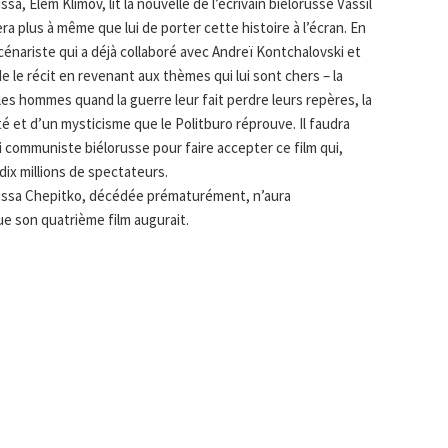
, Elem Klimov, lit la nouvelle de l’écrivain biélorusse Vassil
a plus à même que lui de porter cette histoire à l’écran. En
scénariste qui a déjà collaboré avec Andreï Kontchalovski et
 le récit en revenant aux thèmes qui lui sont chers – la
 les hommes quand la guerre leur fait perdre leurs repères, la
té et d’un mysticisme que le Politburo réprouve. Il faudra
i communiste biélorusse pour faire accepter ce film qui,
dix millions de spectateurs.
rissa Chepitko, décédée prématurément, n’aura
e son quatrième film augurait.