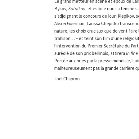
Le grand metteur en scène et époux de Larissa
Bykov,
Sotnikov
, et estime que sa femme ser
s’adjoignant le concours de Iouri Klepikov, 
Alexeï Guerman, Larissa Chepitko transcende
nature, les choix cruciaux que doivent faire
trahison… – et teint son film d’une religiosi
l’intervention du Premier Secrétaire du Part
auréolé de son prix berlinois, attirera
in fine
Portée aux nues par la presse mondiale, La
malheureuseument pas la grande carrière qu
Joël Chapron