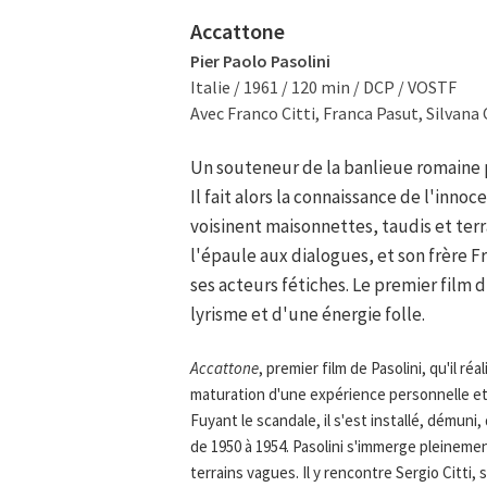
Accattone
Pier Paolo Pasolini
Italie / 1961 / 120 min / DCP / VOSTF
Avec Franco Citti, Franca Pasut, Silvana 
Un souteneur de la banlieue romaine 
Il fait alors la connaissance de l'inn
voisinent maisonnettes, taudis et terra
l'épaule aux dialogues, et son frère F
ses acteurs fétiches. Le premier film d
lyrisme et d'une énergie folle.
Accattone
, premier film de Pasolini, qu'il ré
maturation d'une expérience personnelle et d
Fuyant le scandale, il s'est installé, démuni
de 1950 à 1954. Pasolini s'immerge pleineme
terrains vagues. Il y rencontre Sergio Citti, s