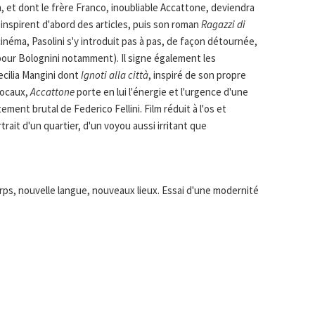
m, et dont le frère Franco, inoubliable Accattone, deviendra
 inspirent d'abord des articles, puis son roman
Ragazzi di
néma, Pasolini s'y introduit pas à pas, de façon détournée,
(pour Bolognini notamment). Il signe également les
cilia Mangini dont
Ignoti alla città
, inspiré de son propre
locaux,
Accattone
porte en lui l'énergie et l'urgence d'une
ement brutal de Federico Fellini. Film réduit à l'os et
trait d'un quartier, d'un voyou aussi irritant que
ps, nouvelle langue, nouveaux lieux. Essai d'une modernité