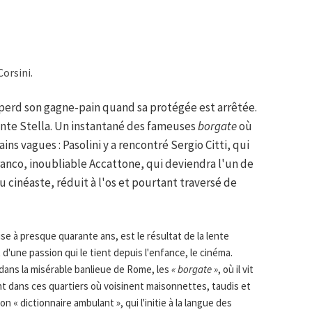
Corsini.
perd son gagne-pain quand sa protégée est arrêtée.
ocente Stella. Un instantané des fameuses
borgate
où
ins vagues : Pasolini y a rencontré Sergio Citti, qui
ranco, inoubliable Accattone, qui deviendra l'un de
u cinéaste, réduit à l'os et pourtant traversé de
alise à presque quarante ans, est le résultat de la lente
'une passion qui le tient depuis l'enfance, le cinéma.
, dans la misérable banlieue de Rome, les
« borgate »
, où il vit
nt dans ces quartiers où voisinent maisonnettes, taudis et
on « dictionnaire ambulant », qui l'initie à la langue des