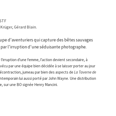
OSTF
Krüger, Gérard Blain.
oupe d'aventuriers qui capture des bêtes sauvages
 par l'irruption d'une séduisante photographe.
irruption d'une femme, l'action devient secondaire, à
écu par une équipe bien décidée à se laisser porter au jour
a décontraction, jumeau par bien des aspects de
La Taverne de
ntemporain lui aussi porté par John Wayne. Une distribution
me, sur une BO signée Henry Mancini.