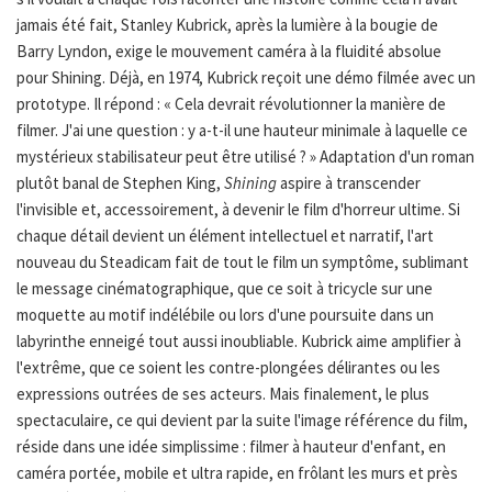
jamais été fait, Stanley Kubrick, après la lumière à la bougie de
Barry Lyndon, exige le mouvement caméra à la fluidité absolue
pour Shining. Déjà, en 1974, Kubrick reçoit une démo filmée avec un
prototype. Il répond : « Cela devrait révolutionner la manière de
filmer. J'ai une question : y a-t-il une hauteur minimale à laquelle ce
mystérieux stabilisateur peut être utilisé ? » Adaptation d'un roman
plutôt banal de Stephen King,
Shining
aspire à transcender
l'invisible et, accessoirement, à devenir le film d'horreur ultime. Si
chaque détail devient un élément intellectuel et narratif, l'art
nouveau du Steadicam fait de tout le film un symptôme, sublimant
le message cinématographique, que ce soit à tricycle sur une
moquette au motif indélébile ou lors d'une poursuite dans un
labyrinthe enneigé tout aussi inoubliable. Kubrick aime amplifier à
l'extrême, que ce soient les contre-plongées délirantes ou les
expressions outrées de ses acteurs. Mais finalement, le plus
spectaculaire, ce qui devient par la suite l'image référence du film,
réside dans une idée simplissime : filmer à hauteur d'enfant, en
caméra portée, mobile et ultra rapide, en frôlant les murs et près