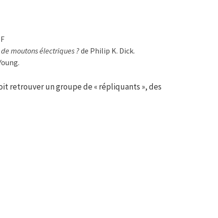
TF
s de moutons électriques ?
de Philip K. Dick.
Young.
oit retrouver un groupe de « répliquants », des