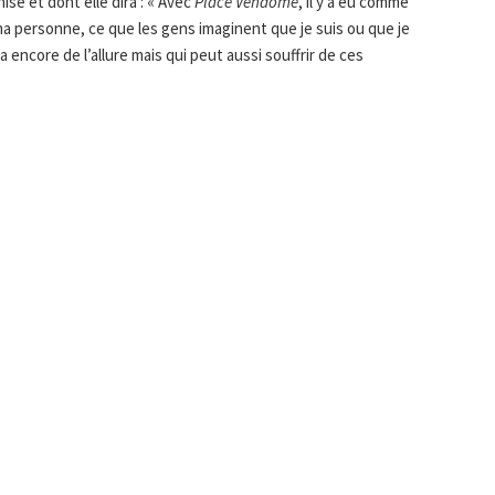
ise et dont elle dira : « Avec
Place Vendôme
, il y a eu comme
ma personne, ce que les gens imaginent que je suis ou que je
a encore de l’allure mais qui peut aussi souffrir de ces