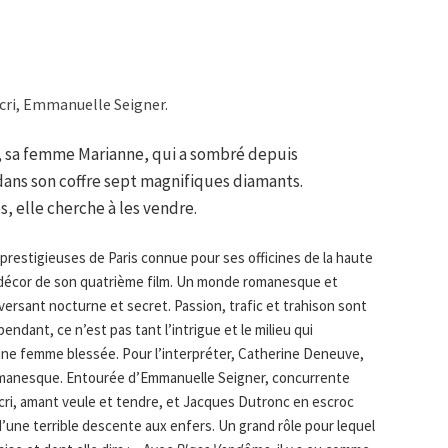
cri, Emmanuelle Seigner.
rt, sa femme Marianne, qui a sombré depuis
dans son coffre sept magnifiques diamants.
s, elle cherche à les vendre.
 prestigieuses de Paris connue pour ses officines de la haute
r le décor de son quatrième film. Un monde romanesque et
 versant nocturne et secret. Passion, trafic et trahison sont
ndant, ce n’est pas tant l’intrigue et le milieu qui
d’une femme blessée. Pour l’interpréter, Catherine Deneuve,
romanesque. Entourée d’Emmanuelle Seigner, concurrente
Bacri, amant veule et tendre, et Jacques Dutronc en escroc
d’une terrible descente aux enfers. Un grand rôle pour lequel