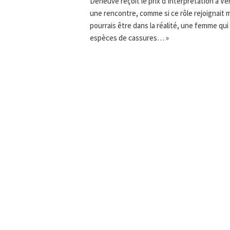
Deneuve reçoit le prix d’interprétation à Ven
une rencontre, comme si ce rôle rejoignait 
pourrais être dans la réalité, une femme qui 
espèces de cassures… »