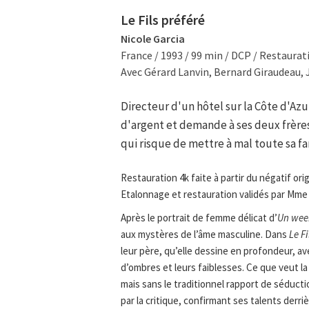
Le Fils préféré
Nicole Garcia
France / 1993 / 99 min / DCP / Restaurat
Avec Gérard Lanvin, Bernard Giraudeau, 
Directeur d'un hôtel sur la Côte d'Az
d'argent et demande à ses deux frères 
qui risque de mettre à mal toute sa fa
Restauration 4k faite à partir du négatif ori
Etalonnage et restauration validés par Mme 
Après le portrait de femme délicat d’
Un wee
aux mystères de l’âme masculine. Dans
Le Fi
leur père, qu’elle dessine en profondeur, ave
d’ombres et leurs faiblesses. Ce que veut la 
mais sans le traditionnel rapport de séductio
par la critique, confirmant ses talents derriè