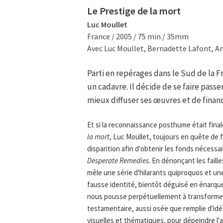
Le Prestige de la mort
Luc Moullet
France / 2005 / 75 min / 35mm
Avec Luc Moullet, Bernadette Lafont, An
Parti en repérages dans le Sud de la 
un cadavre. Il décide de se faire pass
mieux diffuser ses œuvres et de finance
Et si la reconnaissance posthume était fina
la mort
, Luc Moullet, toujours en quête de
disparition afin d'obtenir les fonds nécessa
Desperate Remedies
. En dénonçant les faill
mêle une série d'hilarants quiproquos et une
fausse identité, bientôt déguisé en énarque,
nous pousse perpétuellement à transformer
testamentaire, aussi osée que remplie d'id
visuelles et thématiques, pour dépeindre l'a