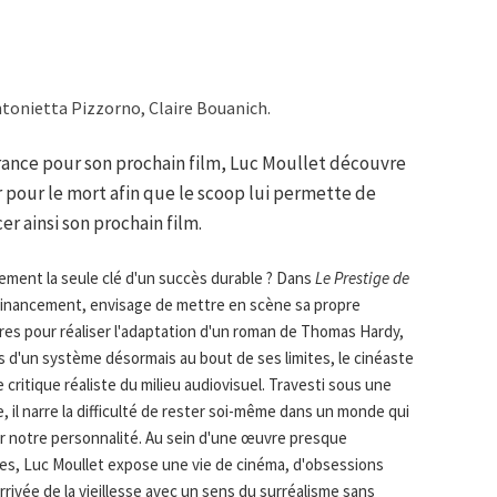
tonietta Pizzorno, Claire Bouanich.
France pour son prochain film, Luc Moullet découvre
er pour le mort afin que le scoop lui permette de
r ainsi son prochain film.
lement la seule clé d'un succès durable ? Dans
Le Prestige de
 financement, envisage de mettre en scène sa propre
ires pour réaliser l'adaptation d'un roman de Thomas Hardy,
es d'un système désormais au bout de ses limites, le cinéaste
 critique réaliste du milieu audiovisuel. Travesti sous une
 il narre la difficulté de rester soi-même dans un monde qui
 notre personnalité. Au sein d'une œuvre presque
ées, Luc Moullet expose une vie de cinéma, d'obsessions
rrivée de la vieillesse avec un sens du surréalisme sans