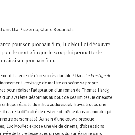
tonietta Pizzorno, Claire Bouanich.
France pour son prochain film, Luc Moullet découvre
er pour le mort afin que le scoop lui permette de
r ainsi son prochain film.
lement la seule clé d'un succès durable ? Dans
Le Prestige de
 financement, envisage de mettre en scène sa propre
ires pour réaliser l'adaptation d'un roman de Thomas Hardy,
es d'un système désormais au bout de ses limites, le cinéaste
 critique réaliste du milieu audiovisuel. Travesti sous une
 il narre la difficulté de rester soi-même dans un monde qui
 notre personnalité. Au sein d'une œuvre presque
ées, Luc Moullet expose une vie de cinéma, d'obsessions
rrivée de la vieillesse avec un sens du surréalisme sans