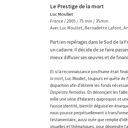
Le Prestige de la mort
Luc Moullet
France / 2005 / 75 min / 35mm
Avec Luc Moullet, Bernadette Lafont, An
Parti en repérages dans le Sud de la 
un cadavre. Il décide de se faire pass
mieux diffuser ses œuvres et de finance
Et si la reconnaissance posthume était fina
la mort
, Luc Moullet, toujours en quête de
disparition afin d'obtenir les fonds nécessa
Desperate Remedies
. En dénonçant les faill
mêle une série d'hilarants quiproquos et une
fausse identité, bientôt déguisé en énarque,
nous pousse perpétuellement à transformer
testamentaire, aussi osée que remplie d'id
visuelles et thématiques, pour dépeindre l'a