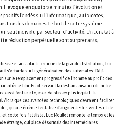
. Il évoque en quatorze minutes l'évolution et
ispositifs fondés sur l'informatique, automates,
ans tous les domaines. Le but de notre système
n seul individu par secteur d'activité. Un constat à
cette réduction perpétuelle sont surprenants,
utieuse et accablante critique de la grande distribution, Luc
où il s'attarde sur la généralisation des automates. Déjà
ion sur le remplacement progressif de l'homme au profit des
arantième film. En observant la déshumanisation de notre
s aussi fantaisiste, mais de plus en plus inquiet, la
ial. Alors que ces avancées technologiques devraient faciliter
garder, qu'une énième tentative d'augmenter les ventes et de
 et cette fois fataliste, Luc Moullet remonte le temps et les
de étrange, qui place désormais des intermédiaires