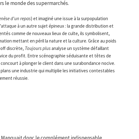
ers le monde des supermarchés.
enèse d'un repas
) et imaginé une issue à la surpopulation
s'attaque à un autre sujet épineux : la grande distribution et
ntés comme de nouveaux lieux de culte, ils symbolisent,
tion mettant en péril la nature et la culture. Grâce au poids
off discrète,
Toujours plus
analyse un système défaillant
vice du profit. Entre scénographie séduisante et têtes de
concourt à plonger le client dans une surabondance nocive.
 plans une industrie qui multiplie les initiatives contestables
lement réussie.
us. Manquait donc le complément indispensable,