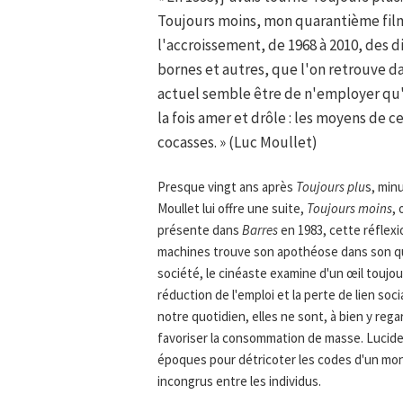
Toujours moins, mon quarantième film
l'accroissement, de 1968 à 2010, des d
bornes et autres, que l'on retrouve d
actuel semble être de n'employer qu'u
la fois amer et drôle : les moyens de 
cocasses. » (Luc Moullet)
Presque vingt ans après
Toujours plu
s, min
Moullet lui offre une suite,
Toujours moins
, 
présente dans
Barres
en 1983, cette réflex
machines trouve son apothéose dans son qu
société, le cinéaste examine d'un œil toujour
réduction de l'emploi et la perte de lien soc
notre quotidien, elles ne sont, à bien y re
favoriser la consommation de masse. Lucide,
époques pour détricoter les codes d'un mon
incongrus entre les individus.