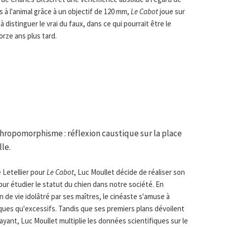
és à l'animal grâce à un objectif de 120 mm,
Le Cabot
joue sur
 distinguer le vrai du faux, dans ce qui pourrait être le
torze ans plus tard.
nthropomorphisme : réflexion caustique sur la place
le.
e Letellier pour
Le Cabot
, Luc Moullet décide de réaliser son
pour étudier le statut du chien dans notre société. En
 de vie idolâtré par ses maîtres, le cinéaste s'amuse à
ues qu'excessifs. Tandis que ses premiers plans dévoilent
payant, Luc Moullet multiplie les données scientifiques sur le