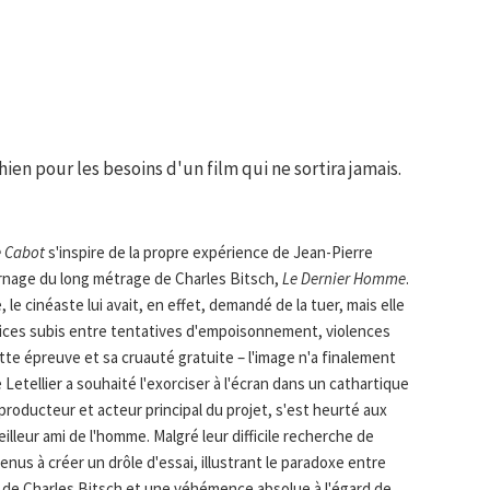
hien pour les besoins d'un film qui ne sortira jamais.
e Cabot
s'inspire de la propre expérience de Jean-Pierre
ournage du long métrage de Charles Bitsch,
Le Dernier Homme
.
le cinéaste lui avait, en effet, demandé de la tuer, mais elle
ices subis entre tentatives d'empoisonnement, violences
tte épreuve et sa cruauté gratuite – l'image n'a finalement
e Letellier a souhaité l'exorciser à l'écran dans un cathartique
 producteur et acteur principal du projet, s'est heurté aux
illeur ami de l'homme. Malgré leur difficile recherche de
us à créer un drôle d'essai, illustrant le paradoxe entre
m de Charles Bitsch et une véhémence absolue à l'égard de