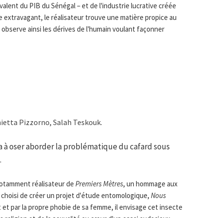
valent du PIB du Sénégal – et de l'industrie lucrative créée
 extravagant, le réalisateur trouve une matière propice au
observe ainsi les dérives de l'humain voulant façonner
nietta Pizzorno, Salah Teskouk.
ma à oser aborder la problématique du cafard sous
.
notamment réalisateur de
Premiers Mètres
, un hommage aux
 choisi de créer un projet d'étude entomologique,
Nous
jet et par la propre phobie de sa femme, il envisage cet insecte