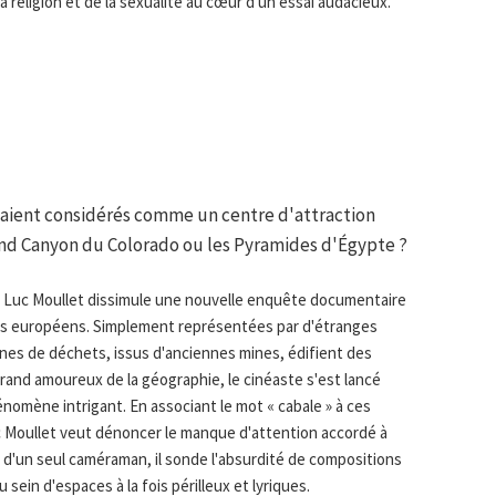
a religion et de la sexualité au cœur d'un essai audacieux.
 étaient considérés comme un centre d'attraction
and Canyon du Colorado ou les Pyramides d'Égypte ?
, Luc Moullet dissimule une nouvelle enquête documentaire
errils européens. Simplement représentées par d'étranges
nes de déchets, issus d'anciennes mines, édifient des
rand amoureux de la géographie, le cinéaste s'est lancé
nomène intrigant. En associant le mot « cabale » à ces
c Moullet veut dénoncer le manque d'attention accordé à
idé d'un seul caméraman, il sonde l'absurdité de compositions
sein d'espaces à la fois périlleux et lyriques.