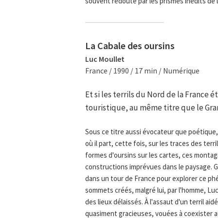
souvent redouté par les prismes inédits de l
La Cabale des oursins
Luc Moullet
France / 1990 / 17 min / Numérique
Et si les terrils du Nord de la France
touristique, au même titre que le Gr
Sous ce titre aussi évocateur que poétique
où il part, cette fois, sur les traces des t
formes d'oursins sur les cartes, ces montag
constructions imprévues dans le paysage. G
dans un tour de France pour explorer ce phé
sommets créés, malgré lui, par l'homme, Lu
des lieux délaissés. À l'assaut d'un terril a
quasiment gracieuses, vouées à coexister au 