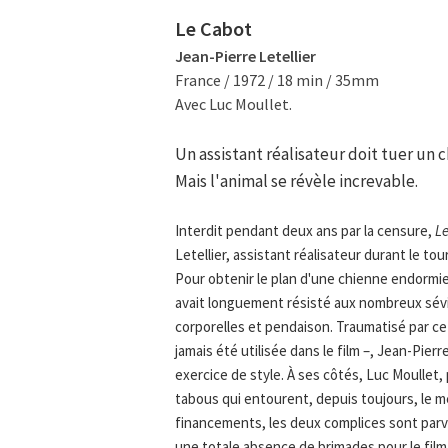
Le Cabot
Jean-Pierre Letellier
France / 1972 / 18 min / 35mm
Avec Luc Moullet.
Un assistant réalisateur doit tuer un c
Mais l'animal se révèle increvable.
Interdit pendant deux ans par la censure,
L
Letellier, assistant réalisateur durant le t
Pour obtenir le plan d'une chienne endormie, 
avait longuement résisté aux nombreux sév
corporelles et pendaison. Traumatisé par ce
jamais été utilisée dans le film –, Jean-Pierr
exercice de style. À ses côtés, Luc Moullet,
tabous qui entourent, depuis toujours, le me
financements, les deux complices sont parven
une totale absence de brimades pour le fil