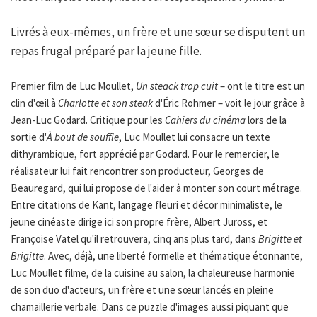
Livrés à eux-mêmes, un frère et une sœur se disputent un
repas frugal préparé par la jeune fille.
Premier film de Luc Moullet,
Un steack trop cuit
– ont le titre est un
clin d'œil à
Charlotte et son steak
d'Éric Rohmer – voit le jour grâce à
Jean-Luc Godard. Critique pour les
Cahiers du cinéma
lors de la
sortie d'
À bout de souffle
, Luc Moullet lui consacre un texte
dithyrambique, fort apprécié par Godard. Pour le remercier, le
réalisateur lui fait rencontrer son producteur, Georges de
Beauregard, qui lui propose de l'aider à monter son court métrage.
Entre citations de Kant, langage fleuri et décor minimaliste, le
jeune cinéaste dirige ici son propre frère, Albert Juross, et
Françoise Vatel qu'il retrouvera, cinq ans plus tard, dans
Brigitte et
Brigitte
. Avec, déjà, une liberté formelle et thématique étonnante,
Luc Moullet filme, de la cuisine au salon, la chaleureuse harmonie
de son duo d'acteurs, un frère et une sœur lancés en pleine
chamaillerie verbale. Dans ce puzzle d'images aussi piquant que