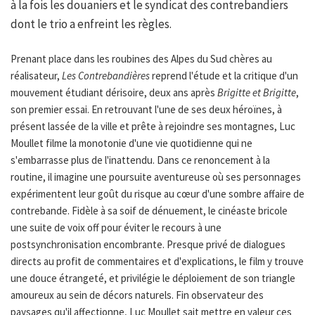
à la fois les douaniers et le syndicat des contrebandiers
dont le trio a enfreint les règles.
Prenant place dans les roubines des Alpes du Sud chères au
réalisateur,
Les Contrebandières
reprend l'étude et la critique d'un
mouvement étudiant dérisoire, deux ans après
Brigitte et Brigitte
,
son premier essai. En retrouvant l'une de ses deux héroïnes, à
présent lassée de la ville et prête à rejoindre ses montagnes, Luc
Moullet filme la monotonie d'une vie quotidienne qui ne
s'embarrasse plus de l'inattendu. Dans ce renoncement à la
routine, il imagine une poursuite aventureuse où ses personnages
expérimentent leur goût du risque au cœur d'une sombre affaire de
contrebande. Fidèle à sa soif de dénuement, le cinéaste bricole
une suite de voix off pour éviter le recours à une
postsynchronisation encombrante. Presque privé de dialogues
directs au profit de commentaires et d'explications, le film y trouve
une douce étrangeté, et privilégie le déploiement de son triangle
amoureux au sein de décors naturels. Fin observateur des
paysages qu'il affectionne, Luc Moullet sait mettre en valeur ces