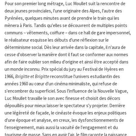
Pour son premier long métrage, Luc Moullet suit la rencontre de
deux jeunes provinciales, l'une originaire des Alpes, l'autre des
Pyrénées, quelques minutes avant de prendre le train qui les
mènera à Paris. Tandis qu'elles se découvrent de multiples points
communs – vêtements, coiffure – dans ce hall de gare impersonnel,
le réalisateur esquisse les débuts d'une réflexion sur le
déterminisme social. Dès leur arrivée dans la capitale, il n'aura de
cesse d'observer la manière dont il faut se conformer aux normes
afin de faire oublier son milieu d'origine et ainsi être accepté dans
un monde inconnu. Prix spécial du jury au Festival de Hyères en
1966,
Brigitte et Brigitte
reconstitue l'univers estudiantin des
années 1960 au cœur d'un cinéma minimaliste, qui refuse de
s'encombrer du superficiel. Sous l'influence de la Nouvelle Vague,
Luc Moullet travaille le son avec finesse et choisit des décors
dépouillés pour mieux laisser le spectateur s'y projeter. Derrière
une légèreté de façade, le cinéaste évoque les enjeux politiques
d'une époque et analyse, en creux, les dysfonctionnements de
l'enseignement, mais aussi la vacuité de l'engagement et du
tourisme de masse. Sans en avoir l'air, le film raconte la naissance