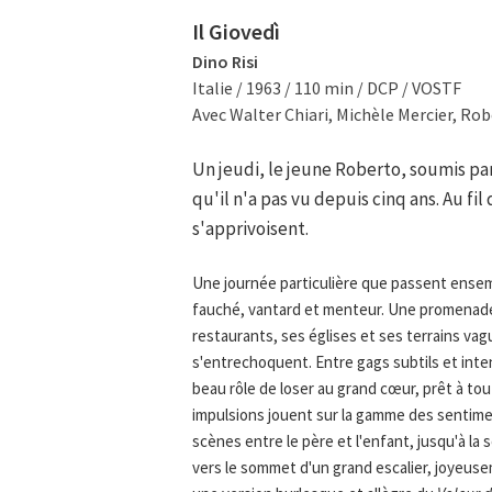
Il Giovedì
Dino Risi
Italie / 1963 / 110 min / DCP / VOSTF
Avec Walter Chiari, Michèle Mercier, Robe
Un jeudi, le jeune Roberto, soumis pa
qu'il n'a pas vu depuis cinq ans. Au fil
s'apprivoisent.
Une journée particulière que passent ensem
fauché, vantard et menteur. Une promenade 
restaurants, ses églises et ses terrains vag
s'entrechoquent. Entre gags subtils et inten
beau rôle de loser au grand cœur, prêt à tou
impulsions jouent sur la gamme des sentime
scènes entre le père et l'enfant, jusqu'à la
vers le sommet d'un grand escalier, joyeu