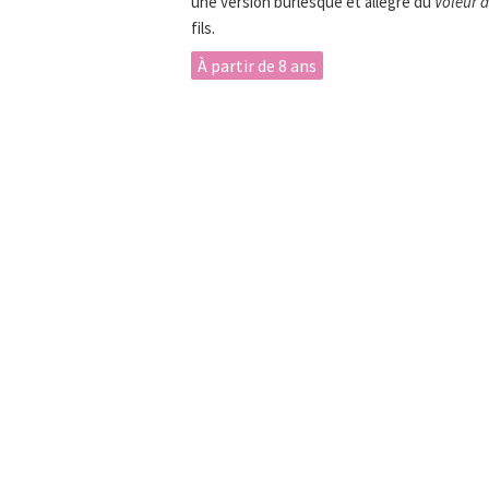
une version burlesque et allègre du
Voleur d
fils.
À partir de 8 ans