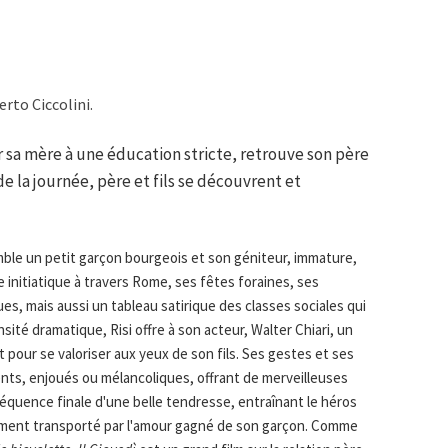
rto Ciccolini.
r sa mère à une éducation stricte, retrouve son père
 de la journée, père et fils se découvrent et
ble un petit garçon bourgeois et son géniteur, immature,
initiatique à travers Rome, ses fêtes foraines, ses
ues, mais aussi un tableau satirique des classes sociales qui
sité dramatique, Risi offre à son acteur, Walter Chiari, un
t pour se valoriser aux yeux de son fils. Ses gestes et ses
nts, enjoués ou mélancoliques, offrant de merveilleuses
 séquence finale d'une belle tendresse, entraînant le héros
sement transporté par l'amour gagné de son garçon. Comme