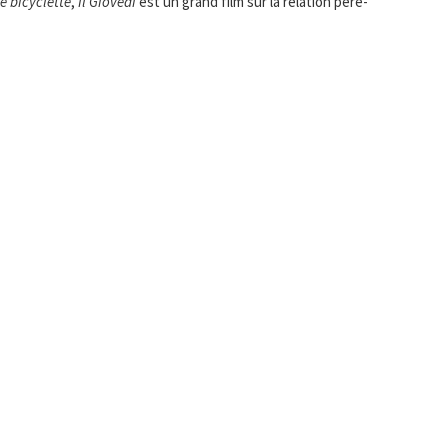
e bicyclette
,
Il Giovedì
est un grand film sur la relation père-