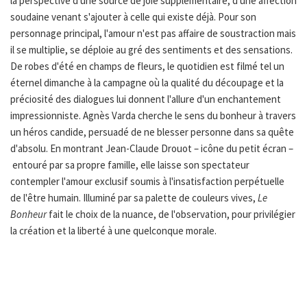
la perspective d'une source de joie supplémentaire, d'une affection
soudaine venant s'ajouter à celle qui existe déjà. Pour son
personnage principal, l'amour n'est pas affaire de soustraction mais
il se multiplie, se déploie au gré des sentiments et des sensations.
De robes d'été en champs de fleurs, le quotidien est filmé tel un
éternel dimanche à la campagne où la qualité du découpage et la
préciosité des dialogues lui donnent l'allure d'un enchantement
impressionniste. Agnès Varda cherche le sens du bonheur à travers
un héros candide, persuadé de ne blesser personne dans sa quête
d'absolu. En montrant Jean-Claude Drouot – icône du petit écran –
entouré par sa propre famille, elle laisse son spectateur
contempler l'amour exclusif soumis à l'insatisfaction perpétuelle
de l'être humain. Illuminé par sa palette de couleurs vives,
Le
Bonheur
fait le choix de la nuance, de l'observation, pour privilégier
la création et la liberté à une quelconque morale.