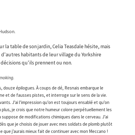
 Hudson.
 la table de son jardin, Celia Teasdale hésite, mais
 d'autres habitants de leur village du Yorkshire
 décisions qu'ils prennent ou non.
moking.
, douze épilogues. À coups de dé, Resnais embarque le
e et de fausses pistes, et interroge sur le sens de la vie.
vants. J’ai l’impression qu’on est toujours ensablé et qu’on
en plus, je crois que notre humeur colore perpétuellement les
a suppose de modifications chimiques dans le cerveau. J’ai
 dès que je choisis de jouer avec mes soldats de plomb plutôt
e que j’aurais mieux fait de continuer avec mon Meccano !