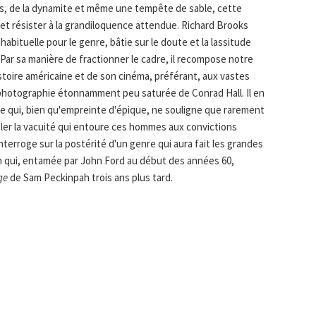
s, de la dynamite et même une tempête de sable, cette
 et résister à la grandiloquence attendue. Richard Brooks
habituelle pour le genre, bâtie sur le doute et la lassitude
Par sa manière de fractionner le cadre, il recompose notre
histoire américaine et de son cinéma, préférant, aux vastes
a photographie étonnamment peu saturée de Conrad Hall. Il en
e qui, bien qu'empreinte d'épique, ne souligne que rarement
ler la vacuité qui entoure ces hommes aux convictions
nterroge sur la postérité d'un genre qui aura fait les grandes
on qui, entamée par John Ford au début des années 60,
ge
de Sam Peckinpah trois ans plus tard.