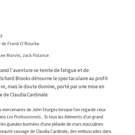
TF
a
de
Frank O'Rourke.
Lee Marvin, Jack Palance.
and l'aventure se teinte de fatigue et de
Richard Brooks détourne le spectaculaire au profit
re, mais le doute domine, porté par une mise en
e de Claudia Cardinale.
es mercenaires de John Sturges lorsque l'on regarde ceux
dans
Les Professionnels
... Si tous les éléments d'un grand
, les gueules burinées d'une pléiade de stars masculines
la beauté sauvage de Claudia Cardinale, des embuscades dans