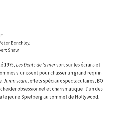
TF
Peter Benchley.
bert Shaw.
té 1975,
Les Dents de la mer
sort sur les écrans et
 hommes s'unissent pour chasser un grand requin
e.
Jump scare
, effets spéciaux spectaculaires, BO
cheider obsessionnel et charismatique : l'un des
ra le jeune Spielberg au sommet de Hollywood.