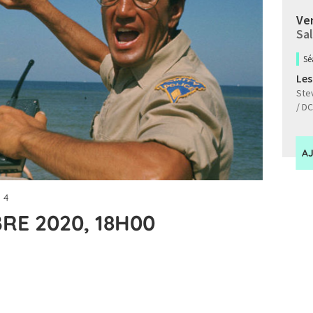
Ven
Sal
Sé
Les
Stev
/ D
A
 4
RE 2020, 18H00