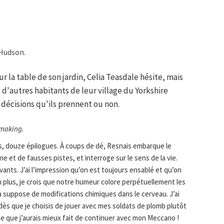
 Hudson.
 la table de son jardin, Celia Teasdale hésite, mais
 d'autres habitants de leur village du Yorkshire
 décisions qu'ils prennent ou non.
moking.
, douze épilogues. À coups de dé, Resnais embarque le
e et de fausses pistes, et interroge sur le sens de la vie.
vants. J’ai l’impression qu’on est toujours ensablé et qu’on
en plus, je crois que notre humeur colore perpétuellement les
a suppose de modifications chimiques dans le cerveau. J’ai
 dès que je choisis de jouer avec mes soldats de plomb plutôt
e que j’aurais mieux fait de continuer avec mon Meccano !