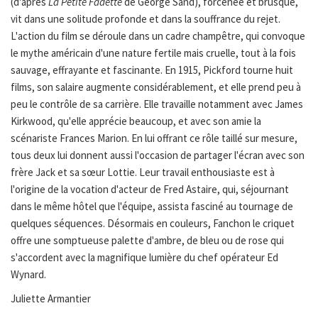
(d'après
La Petite Fadette
de George Sand), forcenée et brusque,
vit dans une solitude profonde et dans la souffrance du rejet.
L'action du film se déroule dans un cadre champêtre, qui convoque
le mythe américain d'une nature fertile mais cruelle, tout à la fois
sauvage, effrayante et fascinante. En 1915, Pickford tourne huit
films, son salaire augmente considérablement, et elle prend peu à
peu le contrôle de sa carrière. Elle travaille notamment avec James
Kirkwood, qu'elle apprécie beaucoup, et avec son amie la
scénariste Frances Marion. En lui offrant ce rôle taillé sur mesure,
tous deux lui donnent aussi l'occasion de partager l'écran avec son
frère Jack et sa sœur Lottie. Leur travail enthousiaste est à
l'origine de la vocation d'acteur de Fred Astaire, qui, séjournant
dans le même hôtel que l'équipe, assista fasciné au tournage de
quelques séquences. Désormais en couleurs, Fanchon le criquet
offre une somptueuse palette d'ambre, de bleu ou de rose qui
s'accordent avec la magnifique lumière du chef opérateur Ed
Wynard.
Juliette Armantier