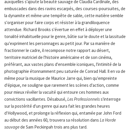
auxquelles s'ajoute la beauté sauvage de Claudia Cardinale, des
embuscades dans des ravins escarpés, des courses-poursuites, de
la dynamite et même une tempête de sable, cette matière semble
s'organiser pour faire corps et résister à la grandiloquence
attendue. Richard Brooks s'évertue en effet à déployer une
tonalité inhabituelle pour le genre, bâtie sur le doute et la lassitude
qu'expriment les personnages au petit jour. Par sa manière de
fractionner le cadre, il recompose notre rapport au désert,
territoire matriciel de l'histoire américaine et de son cinéma,
préférant, aux vastes plans d'ensemble iconiques, l'intimité de la
photographie étonnamment peu saturée de Conrad Hall. Il en va de
même pour la musique de Maurice Jarre qui, bien qu'empreinte
d'épique, ne souligne que rarement les scènes d'action, comme
pour mieux révéler la vacuité qui entoure ces hommes aux
convictions vacillantes. Désabusé,
Les Professionnels
s'interroge
sur la postérité d'un genre qui aura fait les grandes heures
d'Hollywood, et prolonge la réflexion qui, entamée par John Ford
au début des années 60, trouvera sa résolution dans
La Horde
sauvage
de Sam Peckinpah trois ans plus tard.