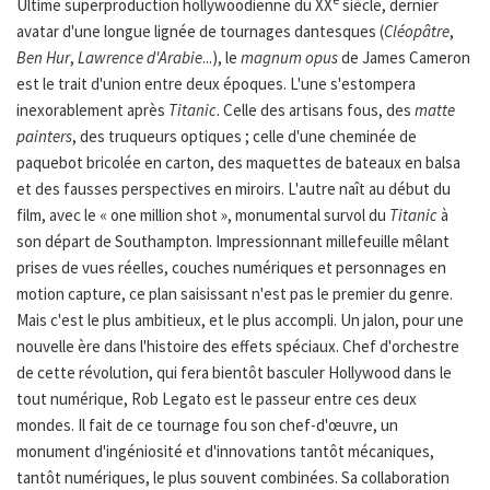
Ultime superproduction hollywoodienne du XX
siècle, dernier
avatar d'une longue lignée de tournages dantesques (
Cléopâtre
,
Ben Hur
,
Lawrence d'Arabie
...), le
magnum opus
de James Cameron
est le trait d'union entre deux époques. L'une s'estompera
inexorablement après
Titanic
. Celle des artisans fous, des
matte
painters
, des truqueurs optiques ; celle d'une cheminée de
paquebot bricolée en carton, des maquettes de bateaux en balsa
et des fausses perspectives en miroirs. L'autre naît au début du
film, avec le « one million shot », monumental survol du
Titanic
à
son départ de Southampton. Impressionnant millefeuille mêlant
prises de vues réelles, couches numériques et personnages en
motion capture, ce plan saisissant n'est pas le premier du genre.
Mais c'est le plus ambitieux, et le plus accompli. Un jalon, pour une
nouvelle ère dans l'histoire des effets spéciaux. Chef d'orchestre
de cette révolution, qui fera bientôt basculer Hollywood dans le
tout numérique, Rob Legato est le passeur entre ces deux
mondes. Il fait de ce tournage fou son chef-d'œuvre, un
monument d'ingéniosité et d'innovations tantôt mécaniques,
tantôt numériques, le plus souvent combinées. Sa collaboration