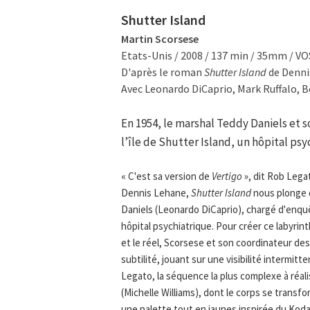
Shutter Island
Martin Scorsese
Etats-Unis / 2008 / 137 min / 35mm / V
D'après le roman
Shutter Island
de Denni
Avec Leonardo DiCaprio, Mark Ruffalo, B
En 1954, le marshal Teddy Daniels et 
l’île de Shutter Island, un hôpital ps
« C'est sa version de
Vertigo
», dit Rob Lega
Dennis Lehane,
Shutter Island
nous plonge d
Daniels (Leonardo DiCaprio), chargé d'enquêt
hôpital psychiatrique. Pour créer ce labyrin
et le réel, Scorsese et son coordinateur des 
subtilité, jouant sur une visibilité intermit
Legato, la séquence la plus complexe à réali
(Michelle Williams), dont le corps se trans
une palette tout en jaunes inspirée du Koda