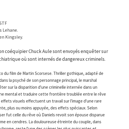
OSTF
s Lehane.
en Kingsley.
son coéquipier Chuck Aule sont envoyés enquêter sur
ychiatrique où sont internés de dangereux criminels.
to du film de Martin Scorsese. Thriller gothique, adapté de
ans la psyché de son personnage principal, le marshal
er sur la disparition d'une criminelle internée dans un
the mental et traduire cette frontière troublée entre le rêve
effets visuels effectuent un travail sur l'image d'une rare
tente, plus ou moins appuyée, des effets spéciaux. Selon
ser fut celle du rêve où Daniels revoit son épouse disparue
forme en cendres. La douloureuse étreinte du couple, dans
chrome, reste l'une des scènes les plus puissantes et