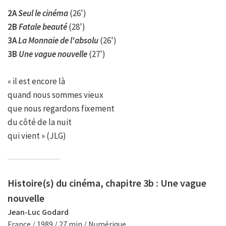
2A
Seul le cinéma
(26')
2B
Fatale beauté
(28')
3A
La Monnaie de l'absolu
(26')
3B
Une vague nouvelle
(27')
« il est encore là
quand nous sommes vieux
que nous regardons fixement
du côté de la nuit
qui vient » (JLG)
Histoire(s) du cinéma, chapitre 3b : Une vague
nouvelle
Jean-Luc Godard
France / 1989 / 27 min / Numérique