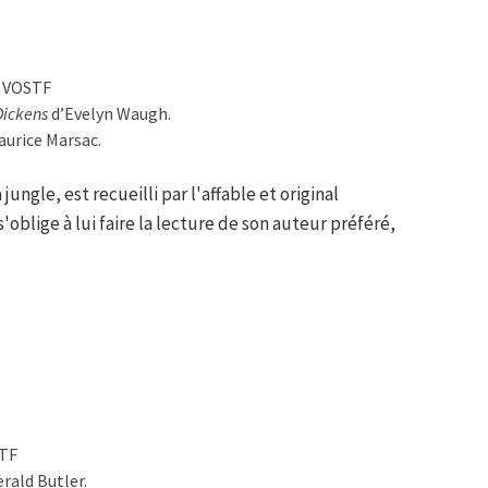
/ VOSTF
Dickens
d’Evelyn Waugh.
urice Marsac.
jungle, est recueilli par l'affable et original
'oblige à lui faire la lecture de son auteur préféré,
STF
rald Butler.