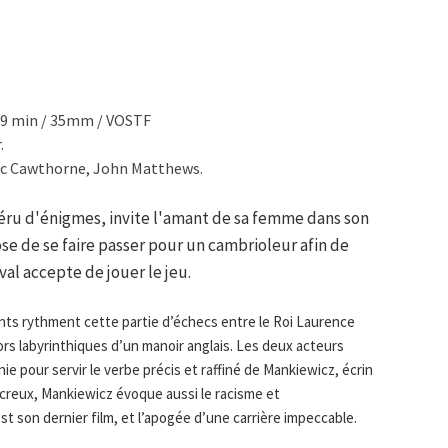
139 min / 35mm / VOSTF
.
lec Cawthorne, John Matthews.
féru d'énigmes, invite l'amant de sa femme dans son
se de se faire passer pour un cambrioleur afin de
val accepte de jouer le jeu.
ts rythment cette partie d’échecs entre le Roi Laurence
cors labyrinthiques d’un manoir anglais. Les deux acteurs
ie pour servir le verbe précis et raffiné de Mankiewicz, écrin
n creux, Mankiewicz évoque aussi le racisme et
c’est son dernier film, et l’apogée d’une carrière impeccable.