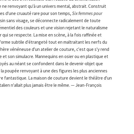
 ne renvoyant qu'à un univers mental, abstrait. Construit
es d'une cruauté rare pour son temps,
Six femmes pour
assin sans visage, se déconnecte radicalement de toute
émentiel des couleurs et une vision rejetant le naturalisme
r qui se respecte. La mise en scène, à la fois raffinée et
forme subtile d'étrangeté tout en maltraitant les nerfs du
sphère vénéneuse d'un atelier de couture, c'est que s'y rend
ne et son simulacre. Mannequins en osier ou en plastique et
voyés au néant se confondent dans le devenir-objet que
e la poupée renvoyant à une des figures les plus anciennes
ure fantastique. La maison de couture devient le théâtre d'un
talien n'allait plus jamais être le même. — Jean-François