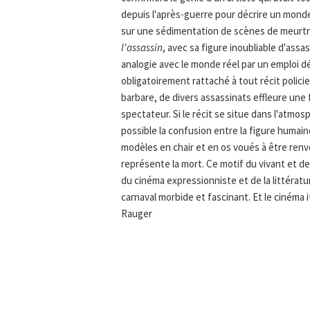
depuis l'après-guerre pour décrire un monde
sur une sédimentation de scènes de meurtr
l'assassin
, avec sa figure inoubliable d'ass
analogie avec le monde réel par un emploi d
obligatoirement rattaché à tout récit policie
barbare, de divers assassinats effleure une 
spectateur. Si le récit se situe dans l'atmo
possible la confusion entre la figure humai
modèles en chair et en os voués à être ren
représente la mort. Ce motif du vivant et d
du cinéma expressionniste et de la littérat
carnaval morbide et fascinant. Et le cinéma i
Rauger