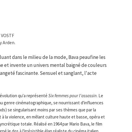
 / VOSTF
y Arden.
oluant dans le milieu de la mode, Bava peaufine les
ne et invente un univers mental baigné de couleurs
rangeté fascinante. Sensuel et sanglant, l'acte
révolution qu'a représenté
Six femmes pour l'assassin
. Le
eau genre cinématographique, se nourrissant d'influences
ds) se singularisant moins par ses thèmes que par la
 à la violence, en mêlant culture haute et basse, opéra et
ncrétique totale. Réalisé en 1964 par Mario Bava, le film
né le dos à l'irrésistible élan réaliste du cinéma italien