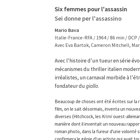
Six femmes pour l'assassin
Sei donne per l'assassino
Mario Bava
Italie-France-RFA / 1964 / 86 min / DCP
Avec Eva Bartok, Cameron Mitchell, Mar
Avec l'histoire d'un tueur en série év
mécanismes du thriller italien moder
irréalistes, un carnaval morbide à l'ét
fondateur du
giallo
.
Beaucoup de choses ont été écrites sur la 
film, on le sait désormais, inventa un nouv
diverses (Hitchcock, les
Krimi
ouest-alleman
manière dont il inventait un nouveau rapport
roman photo, dans la fureur d'une volonté sy
confirmera le génie d'un artiste qui avait tour