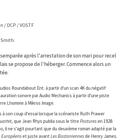
in / DCP / VOSTF
 Smith.
semparée après l'arrestation de son mari pour recel
lais se propose de l'héberger. Commence alors un
tée.
tudios Roundabout Ent. à partir d'un scan 4K du négatif
stauration sonore par Audio Mechanics à partir d'une piste
erre Lhomme à Mikros Image.
s à son coup d'essai lorsque la scénariste Ruth Prawer
uartet
, que Jean Rhys publia sous le titre
Postures
en 1928.
rio, il ne s'agit pourtant que du deuxième roman adapté par la
s Européens
et juste avant
Les Bostoniennes
de Henry James.