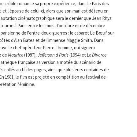
ine créole romance sa propre expérience, dans le Paris des
 et l'épouse de celui-ci, alors que son mari est détenu en
'adaptation cinématographique sera le dernier que Jean Rhys
e tourne à Paris entre les mois d'octobre et de décembre
 parisienne de l'entre-deux-guerres : le cabaret Le Bœuf sur
aux côtés d'Alan Bates et de l'immense Maggie Smith. Dans
rouve le chef opérateur Pierre Lhomme, qui signera
e de
Maurice
(1987),
Jefferson à Paris
(1994) et
Le Divorce
émathèque française sa version annotée du scénario de
fs collés au fil des pages, ainsi que plusieurs centaines de
 1981, le film est projeté en compétition au festival de
rprétation féminine.