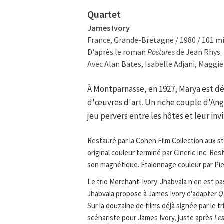
Quartet
James Ivory
France, Grande-Bretagne / 1980 / 101 m
D'après le roman
Postures
de Jean Rhys.
Avec Alan Bates, Isabelle Adjani, Maggie
À Montparnasse, en 1927, Marya est dé
d'œuvres d'art. Un riche couple d'Ang
jeu pervers entre les hôtes et leur invi
Restauré par la Cohen Film Collection aux s
original couleur terminé par Cineric Inc. Re
son magnétique. Étalonnage couleur par Pi
Le trio Merchant-Ivory-Jhabvala n'en est pa
Jhabvala propose à James Ivory d'adapter
Q
Sur la douzaine de films déjà signée par le t
scénariste pour James Ivory, juste après
Le