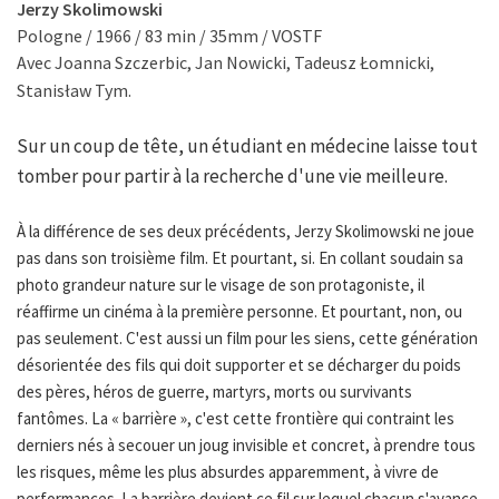
Jerzy Skolimowski
Pologne / 1966 / 83 min / 35mm / VOSTF
Avec Joanna Szczerbic, Jan Nowicki, Tadeusz Łomnicki,
Stanisław Tym.
Sur un coup de tête, un étudiant en médecine laisse tout
tomber pour partir à la recherche d'une vie meilleure.
À la différence de ses deux précédents, Jerzy Skolimowski ne joue
pas dans son troisième film. Et pourtant, si. En collant soudain sa
photo grandeur nature sur le visage de son protagoniste, il
réaffirme un cinéma à la première personne. Et pourtant, non, ou
pas seulement. C'est aussi un film pour les siens, cette génération
désorientée des fils qui doit supporter et se décharger du poids
des pères, héros de guerre, martyrs, morts ou survivants
fantômes. La « barrière », c'est cette frontière qui contraint les
derniers nés à secouer un joug invisible et concret, à prendre tous
les risques, même les plus absurdes apparemment, à vivre de
performances. La barrière devient ce fil sur lequel chacun s'avance,