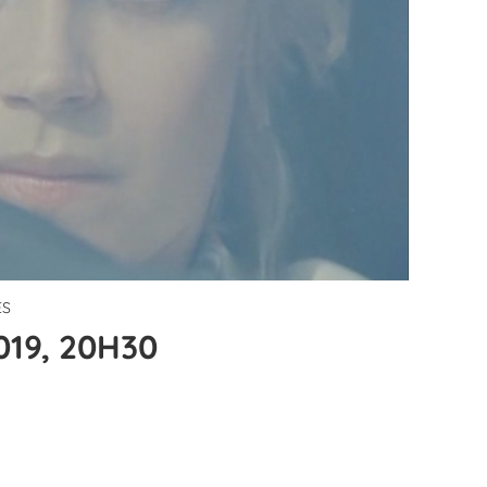
ÈS
019, 20H30