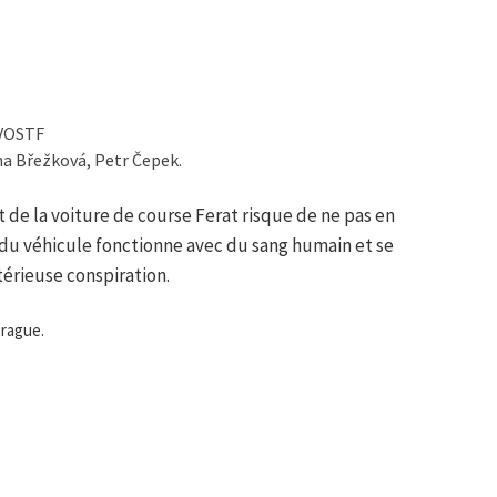
 VOSTF
na Břežková, Petr Čepek.
t de la voiture de course Ferat risque de ne pas en
e du véhicule fonctionne avec du sang humain et se
érieuse conspiration.
Prague.