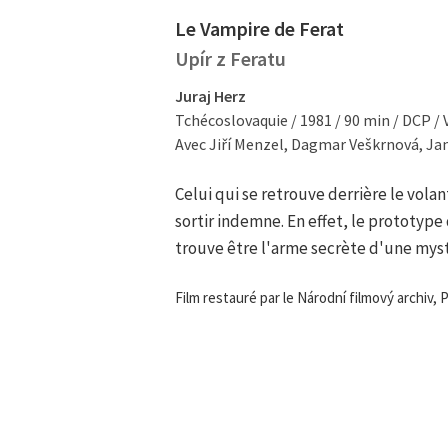
Le Vampire de Ferat
Upír z Feratu
Juraj Herz
Tchécoslovaquie / 1981 / 90 min / DCP /
Avec Jiří Menzel, Dagmar Veškrnová, Ja
Celui qui se retrouve derrière le volan
sortir indemne. En effet, le prototyp
trouve être l'arme secrète d'une myst
Film restauré par le Národní filmový archiv, 