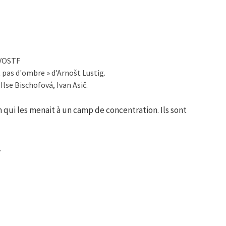
 VOSTF
 pas d'ombre » d'Arnošt Lustig.
lse Bischofová, Ivan Asič.
 qui les menait à un camp de concentration. Ils sont
.