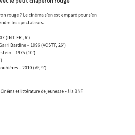
vec le petit chaperon rouge
eron rouge ? Le cinéma s’en est emparé pour s’en
endre les spectateurs.
 (INT. FR., 6')
Garri Bardine – 1996 (VOSTF, 26')
stein – 1975 (10')
')
oubières – 2010 (VF, 9')
Cinéma et littérature de jeunesse » à la BNF.